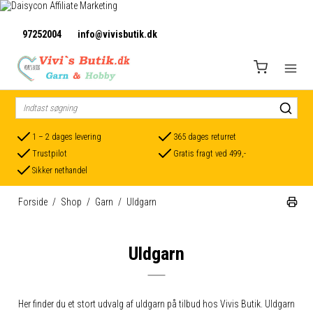
97252004
info@vivisbutik.dk
1 – 2 dages levering
365 dages returret
Trustpilot
Gratis fragt ved 499,-
Sikker nethandel
Forside
/
Shop
/
Garn
/
Uldgarn
Uldgarn
Her finder du et stort udvalg af uldgarn på tilbud hos Vivis Butik. Uldgarn