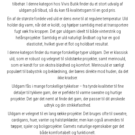
tilbehør. I denne kategori hos Vivis Butik finder du et stort udvalg af
uldgarn på tilbud, så du kan få kvalitetsgarn til en god pris.
En af de største fordele ved uld er dens evne til at regulere temperatur. Uld
holder dig varm, når det er koldt, og hjælper samtidig med at transportere
fugt væk fra kroppen. Det gør uldgarn ideelt til både vinterstrik og
helårsprojekter. Samtidig er uld naturligt åndbart og har en god
elasticitet, hvilket giver et flot og holdbart resultat.
I denne kategori finder du mange forskellige typer uldgarn. Der er klassisk
uld, som er robust og velegnet til slidstærke projekter, samt merinould,
som er kendt for sin ekstra blødhed og komfort. Merinould er særligt
populært til babystrik og beklædning, der bæres direkte mod huden, da det
ikke kradser.
Uldgarn fås i mange forskellige tykkelser – fra tynde kvaliteter til fine
detaljer til tykkere garn, der er perfekte til varme sweatre og hurtige
projekter. Det gør det nemt at finde det garn, der passer til dit ønskede
udtryk og din strikkefasthed.
Uldgarn er velegnet til en lang række projekter. Det bruges ofte til sweatre,
cardigans, huer, vanter og halstørklæder, men kan også anvendes til
tæpper, sjaler og boligprojekter. Garnets naturlige egenskaber gør det
både komfortabelt og funktionelt.