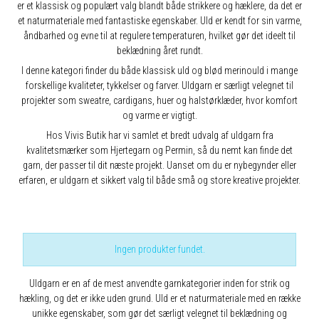
er et klassisk og populært valg blandt både strikkere og hæklere, da det er
et naturmateriale med fantastiske egenskaber. Uld er kendt for sin varme,
åndbarhed og evne til at regulere temperaturen, hvilket gør det ideelt til
beklædning året rundt.
I denne kategori finder du både klassisk uld og blød merinould i mange
forskellige kvaliteter, tykkelser og farver. Uldgarn er særligt velegnet til
projekter som sweatre, cardigans, huer og halstørklæder, hvor komfort
og varme er vigtigt.
Hos Vivis Butik har vi samlet et bredt udvalg af uldgarn fra
kvalitetsmærker som Hjertegarn og Permin, så du nemt kan finde det
garn, der passer til dit næste projekt. Uanset om du er nybegynder eller
erfaren, er uldgarn et sikkert valg til både små og store kreative projekter.
Ingen produkter fundet.
Uldgarn er en af de mest anvendte garnkategorier inden for strik og
hækling, og det er ikke uden grund. Uld er et naturmateriale med en række
unikke egenskaber, som gør det særligt velegnet til beklædning og