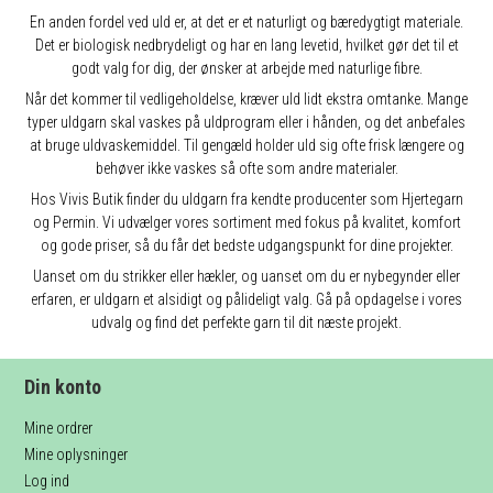
En anden fordel ved uld er, at det er et naturligt og bæredygtigt materiale.
Det er biologisk nedbrydeligt og har en lang levetid, hvilket gør det til et
godt valg for dig, der ønsker at arbejde med naturlige fibre.
Når det kommer til vedligeholdelse, kræver uld lidt ekstra omtanke. Mange
typer uldgarn skal vaskes på uldprogram eller i hånden, og det anbefales
at bruge uldvaskemiddel. Til gengæld holder uld sig ofte frisk længere og
behøver ikke vaskes så ofte som andre materialer.
Hos Vivis Butik finder du uldgarn fra kendte producenter som Hjertegarn
og Permin. Vi udvælger vores sortiment med fokus på kvalitet, komfort
og gode priser, så du får det bedste udgangspunkt for dine projekter.
Uanset om du strikker eller hækler, og uanset om du er nybegynder eller
erfaren, er uldgarn et alsidigt og pålideligt valg. Gå på opdagelse i vores
udvalg og find det perfekte garn til dit næste projekt.
Din konto
Mine ordrer
Mine oplysninger
Log ind