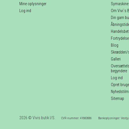
Mine oplysninger
Symaskine 
Log ind
Om Vivi`s B
Din garn but
Åbningstider
Handelsbet
Fortrydels
Blog
Skrædderi/
Galleri
Oversættelse
begyndere
Log ind
Opret bruge
Nyhedstilm
Sitemap
2026 © Vivis butik I/S.
CVR-nummer: 41660686
Bankoplysninger: Vestjy