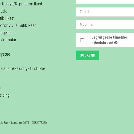
eftersyn/Reparation Ikast
utik
ik i Ikast
 for Vivi´s Butik Ikast
ingelser
Jeg vil gerne tilmeldes
esformular
nyhedsbrevet
systue
GODKEND
 af strikke udtryk til strikke
r
elding
sk Bank konto nr 0871 - 6582075350