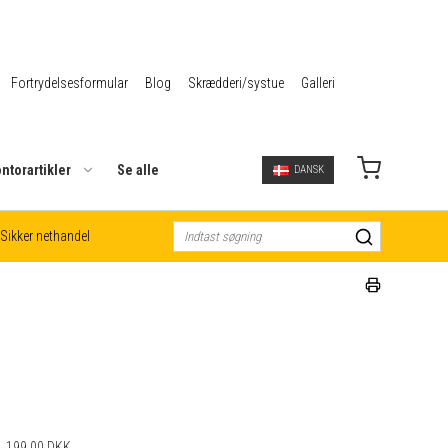
Fortrydelsesformular
Blog
Skrædderi/systue
Galleri
ntorartikler
Se alle
DANSK
Sikker nethandel
199,00 DKK