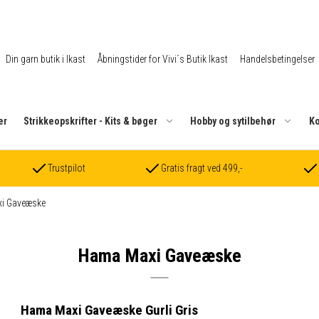
Din garn butik i Ikast
Åbningstider for Vivi´s Butik Ikast
Handelsbetingelser
er
Strikkeopskrifter - Kits & bøger
Hobby og sytilbehør
Ko
Trustpilot
Gratis fragt ved 499,-
i Gaveæske
Hama Maxi Gaveæske
Hama Maxi Gaveæske Gurli Gris