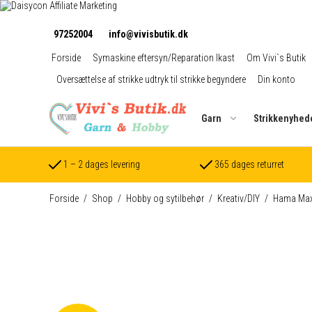
97252004
info@vivisbutik.dk
Forside
Symaskine eftersyn/Reparation Ikast
Om Vivi`s Butik
Oversættelse af strikke udtryk til strikke begyndere
Din konto
Garn
Strikkenyhed
1 – 2 dages levering
365 dages returret
Forside
/
Shop
/
Hobby og sytilbehør
/
Kreativ/DIY
/
Hama Max