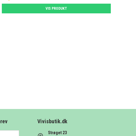
VIS PRODUKT
brev
Vivisbutik.dk
Strøget 23