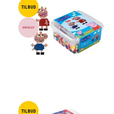
TILBUD
UDSOLGT
TILBUD