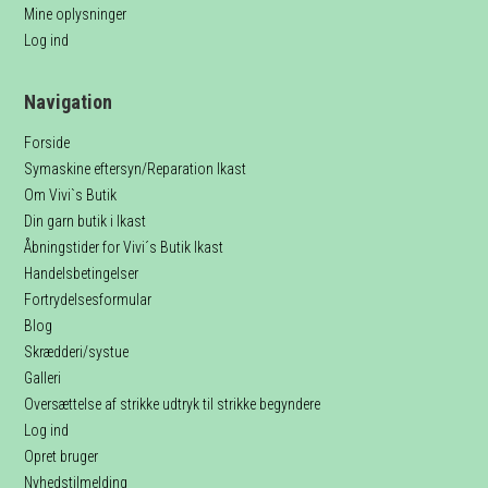
Mine oplysninger
Log ind
Navigation
Forside
Symaskine eftersyn/Reparation Ikast
Om Vivi`s Butik
Din garn butik i Ikast
Åbningstider for Vivi´s Butik Ikast
Handelsbetingelser
Fortrydelsesformular
Blog
Skrædderi/systue
Galleri
Oversættelse af strikke udtryk til strikke begyndere
Log ind
Opret bruger
Nyhedstilmelding