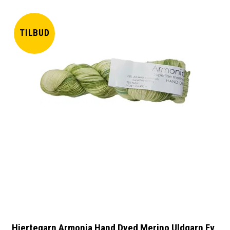
TILBUD
Hjertegarn Armonia Hand Dyed Merino Uldgarn Fv