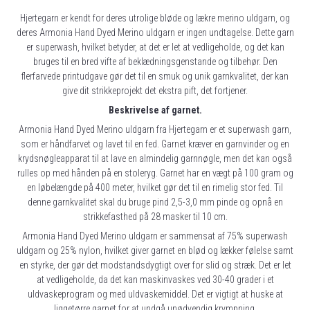
Hjertegarn er kendt for deres utrolige bløde og lækre merino uldgarn, og
deres Armonia Hand Dyed Merino uldgarn er ingen undtagelse. Dette garn
er superwash, hvilket betyder, at det er let at vedligeholde, og det kan
bruges til en bred vifte af beklædningsgenstande og tilbehør. Den
flerfarvede printudgave gør det til en smuk og unik garnkvalitet, der kan
give dit strikkeprojekt det ekstra pift, det fortjener.
Beskrivelse af garnet.
Armonia Hand Dyed Merino uldgarn fra Hjertegarn er et superwash garn,
som er håndfarvet og lavet til en fed. Garnet kræver en garnvinder og en
krydsnøgleapparat til at lave en almindelig garnnøgle, men det kan også
rulles op med hånden på en stoleryg. Garnet har en vægt på 100 gram og
en løbelængde på 400 meter, hvilket gør det til en rimelig stor fed. Til
denne garnkvalitet skal du bruge pind 2,5-3,0 mm pinde og opnå en
strikkefasthed på 28 masker til 10 cm.
Armonia Hand Dyed Merino uldgarn er sammensat af 75% superwash
uldgarn og 25% nylon, hvilket giver garnet en blød og lækker følelse samt
en styrke, der gør det modstandsdygtigt over for slid og stræk. Det er let
at vedligeholde, da det kan maskinvaskes ved 30-40 grader i et
uldvaskeprogram og med uldvaskemiddel. Det er vigtigt at huske at
liggetørre garnet for at undgå unødvendig krympning.