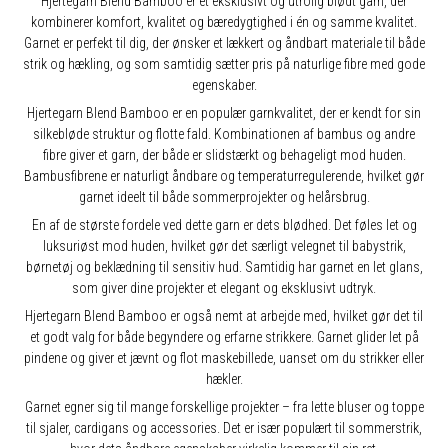
Hjertegarn Blend Bamboo er et eksklusivt og utrolig blødt garn, der
kombinerer komfort, kvalitet og bæredygtighed i én og samme kvalitet.
Garnet er perfekt til dig, der ønsker et lækkert og åndbart materiale til både
strik og hækling, og som samtidig sætter pris på naturlige fibre med gode
egenskaber.
Hjertegarn Blend Bamboo er en populær garnkvalitet, der er kendt for sin
silkebløde struktur og flotte fald. Kombinationen af bambus og andre
fibre giver et garn, der både er slidstærkt og behageligt mod huden.
Bambusfibrene er naturligt åndbare og temperaturregulerende, hvilket gør
garnet ideelt til både sommerprojekter og helårsbrug.
En af de største fordele ved dette garn er dets blødhed. Det føles let og
luksuriøst mod huden, hvilket gør det særligt velegnet til babystrik,
børnetøj og beklædning til sensitiv hud. Samtidig har garnet en let glans,
som giver dine projekter et elegant og eksklusivt udtryk.
Hjertegarn Blend Bamboo er også nemt at arbejde med, hvilket gør det til
et godt valg for både begyndere og erfarne strikkere. Garnet glider let på
pindene og giver et jævnt og flot maskebillede, uanset om du strikker eller
hækler.
Garnet egner sig til mange forskellige projekter – fra lette bluser og toppe
til sjaler, cardigans og accessories. Det er især populært til sommerstrik,