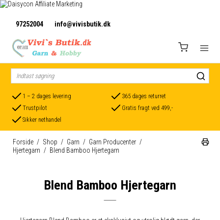
97252004
info@vivisbutik.dk
1 – 2 dages levering
365 dages returret
Trustpilot
Gratis fragt ved 499,-
Sikker nethandel
Forside
/
Shop
/
Garn
/
Garn Producenter
/
Hjertegarn
/
Blend Bamboo Hjertegarn
Blend Bamboo Hjertegarn