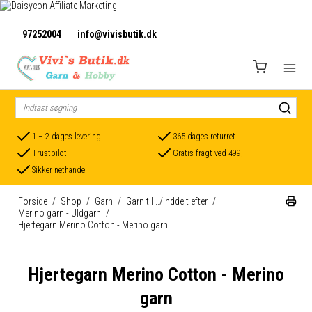
97252004
info@vivisbutik.dk
1 – 2 dages levering
365 dages returret
Trustpilot
Gratis fragt ved 499,-
Sikker nethandel
Forside
/
Shop
/
Garn
/
Garn til ../inddelt efter
/
Merino garn - Uldgarn
/
Hjertegarn Merino Cotton - Merino garn
Hjertegarn Merino Cotton - Merino
garn