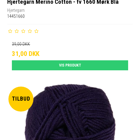
Hjertegarn Merino Cotton - fv 1660 Mørk Blå
Hjertegarn
14451660
39,00 DKK
31,00 DKK
VIS PRODUKT
TILBUD