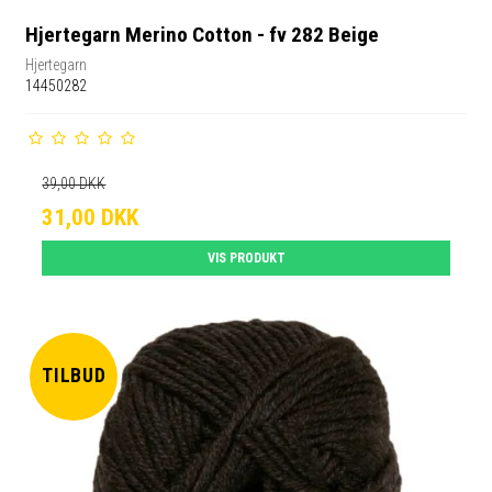
Hjertegarn Merino Cotton - fv 282 Beige
Hjertegarn
14450282
39,00 DKK
31,00 DKK
VIS PRODUKT
TILBUD