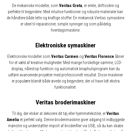
De mekaniske modeller, som
Veritas Greta
, er enkle, driftssikre og
perfekte til begyndere. Med intuitive funktioner og robuste materialer kan
de håndtere både lette og kraftige stoffer. En mekanisk Veritas symaskine
er ideel til reparationer, simple syninger og som pålidelig
hverdagsmaskine.
Elektroniske symaskiner
Elektroniske modeller som
Veritas Carmen
og
Veritas Florence
åbner
for et væld af kreative muligheder. Med mange forskellige sømme, LCD-
display, nålestop-funktion og automatisk knaphulsprogram kan du
udføre avancerede projekter med professionelt resultat. Disse maskiner
er populære blandt både øvede og begyndere, der vil have lidt ekstra
funktionalitet.
Veritas broderimaskiner
Til dig, der elsker at dekorere dit tøj eller hjemmetekstiler, er
Veritas
Amelia
et perfekt valg. Denne broderimaskine giver adgang til indbyggede
mønstre og understøtter import af broderifiler via USB, så du kan skabe