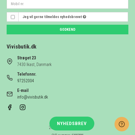
Jeg vil gerne tilmeldes nyhedsbrevet
GODKEND
Vivisbutik.dk
Strøget 23
7430 Ikast, Danmark
Telefonnr.
97252004
E-mail
info@vivisbutik.dk
NYHEDSBREV
2026 © Vivis butik I/S.