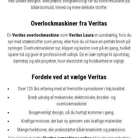
helt unikke designs. Med præcis stingteknologi får du flotte resultater på
både bomuld, linned og mere delikate stoffer.
Overlockmaskiner fra Veritas
En
Veritas overlockmaskine
som
Veritas Laura
er uundværlig, hvis du
syr med strækstoffer som jersey, eller hvis du vil have en perfekt finish på
syninger. Overlockmaskiner syr, klipper og kaster over på én gang, hvilket
sparer tid og giver et professionelt udtryk. De er især nyttige til sportstøj,
børnetøj og alle projekter, hvor elasticitet og holdbarhed er vigtigt.
Fordele ved at vælge Veritas
Over 125 års erfaring med at fremstille symaskiner i høj kvalitet.
Bredt udvalg af mekaniske, elektroniske, broderi- og
overlockmaskiner.
Brugervenligt design, så du hurtigt kommer i gang.
Kraftige motorer, der kan sy gennem selv kraftige materialer.
Mange funktioner, der understøtter både kreativitet og præcision.