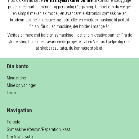
Hos os kan du købe
Veritas symaskiner online
til konkurrencedygtige
priser, med hurtig levering og personlig rådgivning. Uanset om du vælger
en simpel mekanisk model, en avanceret elektronisk symaskine, en
broderimaskine til kreative mønstre eller en overlockmaskine til perfekt
finish, får du en maskine, der holder i mange år.
Veritas er mere end bare en symaskine – det er din kreative partner. Fra de
første sting til de mest avancerede projekter, vil en Veritas hjælpe dig med
at skabe resultater, du kan være stolt af.
Din konto
Mine ordrer
Mine oplysninger
Log ind
Navigation
Forside
Symaskine eftersyn/Reparation Ikast
Om Vivi`s Butik