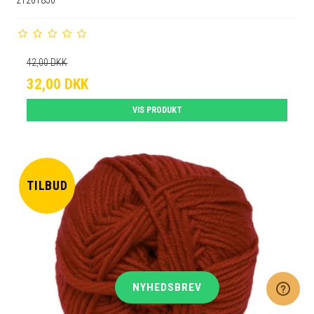
21201850
42,00 DKK
32,00 DKK
VIS PRODUKT
TILBUD
NYHEDSBREV