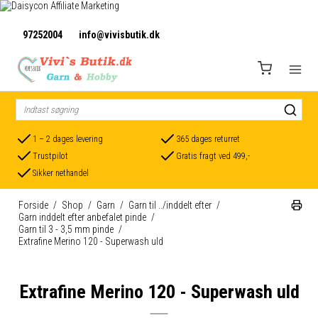
97252004
info@vivisbutik.dk
1 – 2 dages levering
365 dages returret
Trustpilot
Gratis fragt ved 499,-
Sikker nethandel
Forside
/
Shop
/
Garn
/
Garn til ../inddelt efter
/
Garn inddelt efter anbefalet pinde
/
Garn til 3 - 3,5 mm pinde
/
Extrafine Merino 120 - Superwash uld
Extrafine Merino 120 - Superwash uld