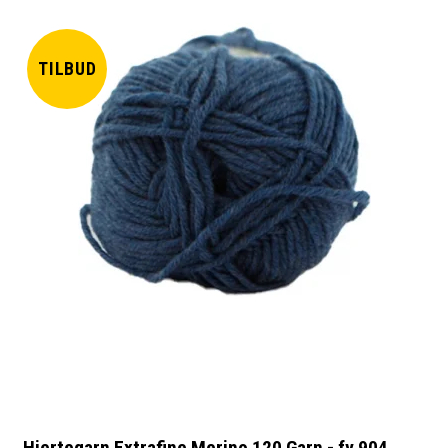
TILBUD
Hjertegarn Extrafine Merino 120 Garn - fv 904