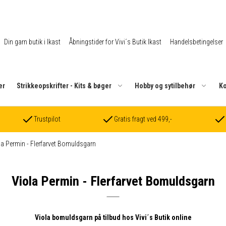
Din garn butik i Ikast
Åbningstider for Vivi´s Butik Ikast
Handelsbetingelser
er
Strikkeopskrifter - Kits & bøger
Hobby og sytilbehør
Ko
Trustpilot
Gratis fragt ved 499,-
la Permin - Flerfarvet Bomuldsgarn
Viola Permin - Flerfarvet Bomuldsgarn
Viola bomuldsgarn på tilbud hos Vivi´s Butik online