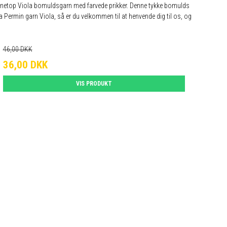
d på netop Viola bomuldsgarn med farvede prikker. Denne tykke bomulds
fra Permin garn Viola, så er du velkommen til at henvende dig til os, og
46,00 DKK
36,00 DKK
VIS PRODUKT