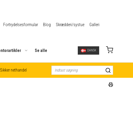
Fortrydelsesformular
Blog
Skrædderi/systue
Galleri
ntorartikler
Se alle
DANSK
Sikker nethandel