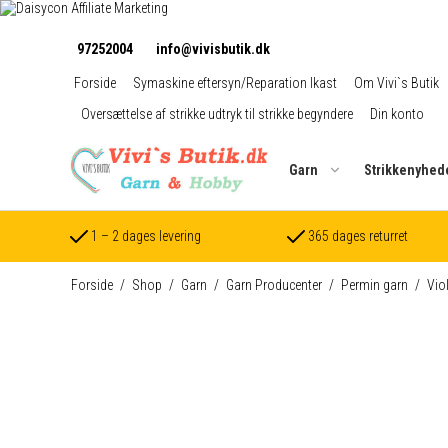
97252004
info@vivisbutik.dk
Forside
Symaskine eftersyn/Reparation Ikast
Om Vivi`s Butik
Oversættelse af strikke udtryk til strikke begyndere
Din konto
Garn
Strikkenyhed
1 – 2 dages levering
365 dages returret
Forside
/
Shop
/
Garn
/
Garn Producenter
/
Permin garn
/
Vio