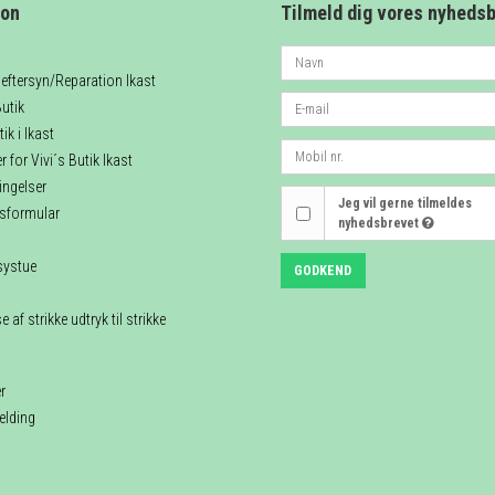
ion
Tilmeld dig vores nyheds
eftersyn/Reparation Ikast
utik
ik i Ikast
 for Vivi´s Butik Ikast
ingelser
Jeg vil gerne tilmeldes
esformular
nyhedsbrevet
systue
GODKEND
 af strikke udtryk til strikke
r
elding