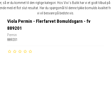
er, så er du kommet til den rigtige kategori. Hos Vivi´s Butik har vi et godt tilbu
udseende med et flot slut resultat. Har du spørgsmål til denne tykke bomulds kvalitet 
vi vil besvare på bedste vis.
Viola Permin - Flerfarvet Bomuldsgarn - fv
889201
Permin
889201