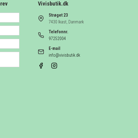
brev
Vivisbutik.dk
Strøget 23
7430 Ikast, Danmark
Telefonnr.
97252004
E-mail
info@vivisbutik.dk