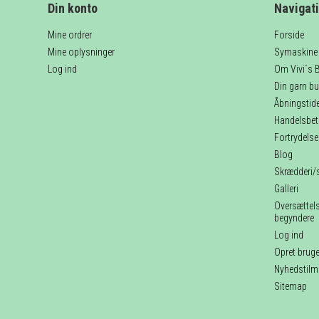
Din konto
Navigat
Mine ordrer
Forside
Mine oplysninger
Symaskine 
Log ind
Om Vivi`s B
Din garn but
Åbningstider
Handelsbet
Fortrydels
Blog
Skrædderi/
Galleri
Oversættelse
begyndere
Log ind
Opret bruge
Nyhedstilm
Sitemap