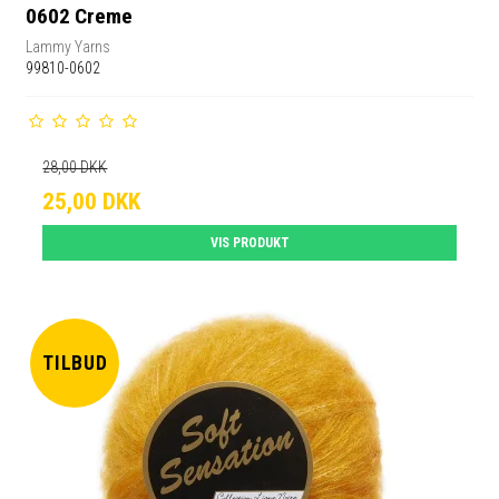
0602 Creme
Lammy Yarns
99810-0602
28,00 DKK
25,00 DKK
VIS PRODUKT
TILBUD