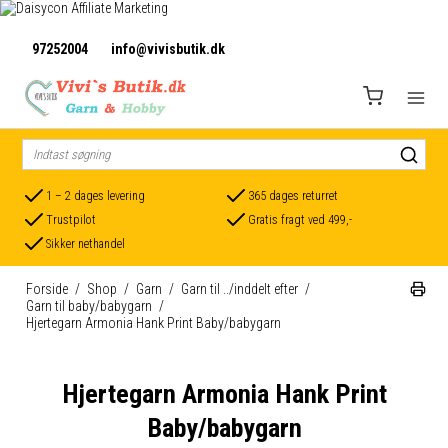
97252004
info@vivisbutik.dk
1 – 2 dages levering
365 dages returret
Trustpilot
Gratis fragt ved 499,-
Sikker nethandel
Forside
/
Shop
/
Garn
/
Garn til ../inddelt efter
/
Garn til baby/babygarn
/
Hjertegarn Armonia Hank Print Baby/babygarn
Hjertegarn Armonia Hank Print
Baby/babygarn