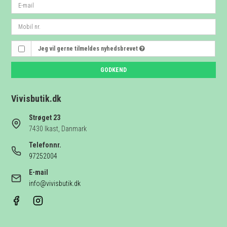
Jeg vil gerne tilmeldes nyhedsbrevet
GODKEND
Vivisbutik.dk
Strøget 23
7430 Ikast, Danmark
Telefonnr.
97252004
E-mail
info@vivisbutik.dk