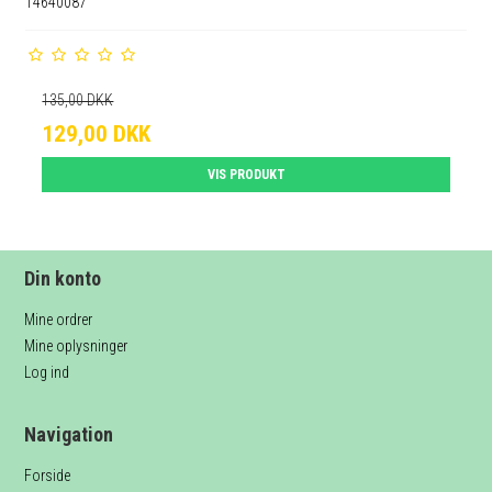
14640087
135,00 DKK
129,00 DKK
VIS PRODUKT
Din konto
Mine ordrer
Mine oplysninger
Log ind
Navigation
Forside