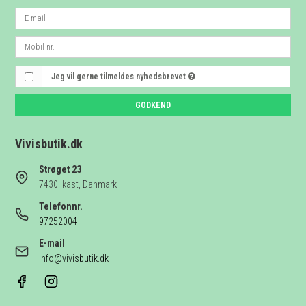
Jeg vil gerne tilmeldes nyhedsbrevet
GODKEND
Vivisbutik.dk
Strøget 23
7430 Ikast, Danmark
Telefonnr.
97252004
E-mail
info@vivisbutik.dk