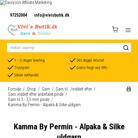
97252004
info@vivisbutik.dk
1 – 2 dages levering
365 dages returret
Trustpilot
Gratis fragt ved 499,-
Sikker nethandel
Forside
/
Shop
/
Garn
/
Garn til ../inddelt efter
/
Garn inddelt efter anbefalet pinde
/
Garn til 3 - 3,5 mm pinde
/
Kamma By Permin - Alpaka & Silke uldgarn
Kamma By Permin - Alpaka & Silke
uldgarn