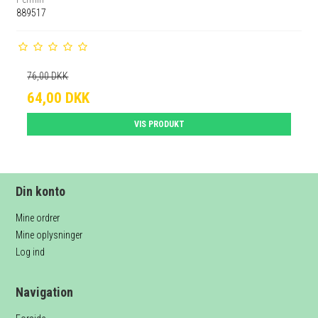
889517
76,00 DKK
64,00 DKK
VIS PRODUKT
Din konto
Mine ordrer
Mine oplysninger
Log ind
Navigation