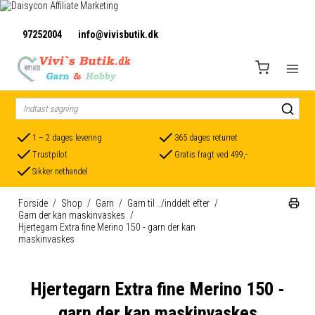
97252004
info@vivisbutik.dk
1 – 2 dages levering
365 dages returret
Trustpilot
Gratis fragt ved 499,-
Sikker nethandel
Forside
/
Shop
/
Garn
/
Garn til ../inddelt efter
/
Garn der kan maskinvaskes
/
Hjertegarn Extra fine Merino 150 - garn der kan
maskinvaskes
Hjertegarn Extra fine Merino 150 -
garn der kan maskinvaskes