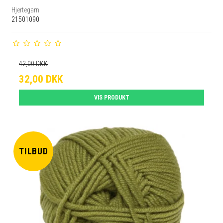
Hjertegarn
21501090
42,00 DKK
32,00 DKK
VIS PRODUKT
TILBUD