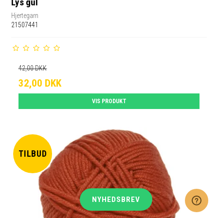
Lys gul
Hjertegarn
21507441
42,00 DKK
32,00 DKK
VIS PRODUKT
TILBUD
NYHEDSBREV