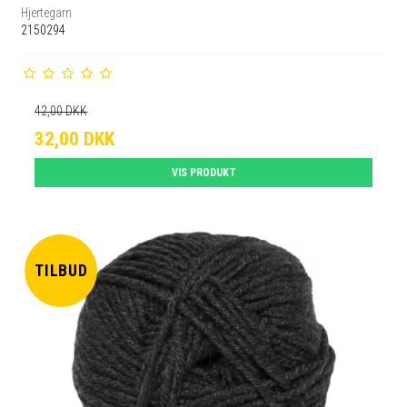
Hjertegarn
2150294
42,00 DKK
32,00 DKK
VIS PRODUKT
TILBUD