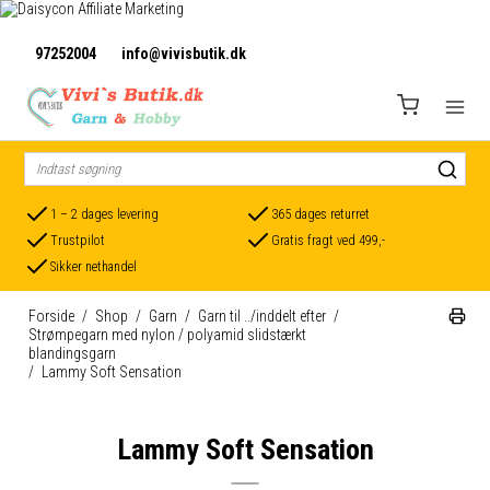
97252004
info@vivisbutik.dk
1 – 2 dages levering
365 dages returret
Trustpilot
Gratis fragt ved 499,-
Sikker nethandel
Forside
/
Shop
/
Garn
/
Garn til ../inddelt efter
/
Strømpegarn med nylon / polyamid slidstærkt
blandingsgarn
/
Lammy Soft Sensation
Lammy Soft Sensation