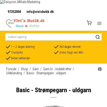
97252004
info@vivisbutik.dk
1 – 2 dages levering
365 dages returret
Trustpilot
Gratis fragt ved 499,-
Sikker nethandel
Forside
/
Shop
/
Garn
/
Garn til ../inddelt efter
/
Uldblanding
/
Basic - Strømpegarn - uldgarn
Basic - Strømpegarn - uldgarn