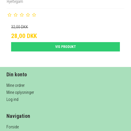
Hjertegarn
32,00 DKK
28,00 DKK
VIS PRODUKT
Din konto
Mine ordrer
Mine oplysninger
Log ind
Navigation
Forside