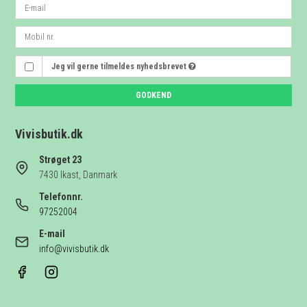
Jeg vil gerne tilmeldes nyhedsbrevet
GODKEND
Vivisbutik.dk
Strøget 23
7430 Ikast, Danmark
Telefonnr.
97252004
E-mail
info@vivisbutik.dk