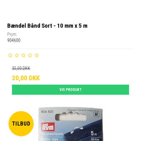
Bændel Bånd Sort - 10 mm x 5 m
Prym
904600
35,00 DKK
30,00 DKK
VIS PRODUKT
TILBUD