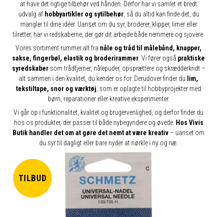
at have det rigtige tilbehør ved hånden. Derfor har vi samlet et bredt
udvalg af
hobbyartikler og sytilbehør
, så du altid kan finde det, du
mangler til dine idéer. Uanset om du syr, broderer, klipper, limer eller
tilretter, har vi redskaberne, der gør dit arbejde både nemmere og sjovere.
Vores sortiment rummer alt fra
nåle og tråd til målebånd, knapper,
sakse, fingerbøl, elastik og broderirammer
. Vi fører også
praktiske
syredskaber
som trådfjerner, nålepuder, opsprættere og skrædderkridt –
alt sammen i den kvalitet, du kender os for. Derudover finder du
lim,
tekstiltape, snor og værktøj
, som er oplagte til hobbyprojekter med
børn, reparationer eller kreative eksperimenter.
Vi går op i funktionalitet, kvalitet og brugervenlighed, og derfor finder du
hos os produkter, der passer til både nybegyndere og øvede.
Hos Vivis
Butik handler det om at gøre det nemt at være kreativ
– uanset om
du syr til dagligt eller bare nyder at nørkle i ny og næ.
TILBUD