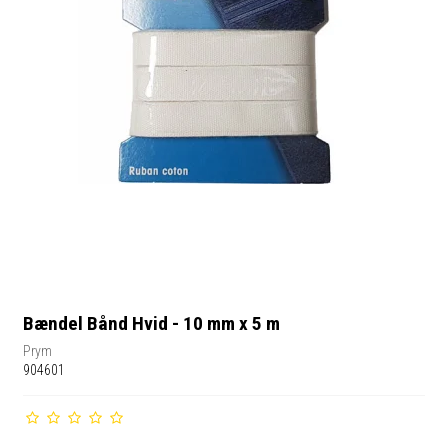
Bændel Bånd Hvid - 10 mm x 5 m
Prym
904601