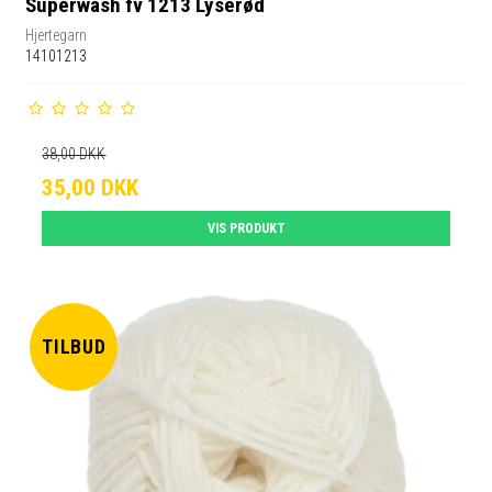
Superwash fv 1213 Lyserød
Hjertegarn
14101213
38,00 DKK
35,00 DKK
VIS PRODUKT
TILBUD