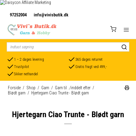
97252004
info@vivisbutik.dk
1 – 2 dages levering
365 dages returret
Trustpilot
Gratis fragt ved 499,-
Sikker nethandel
Forside
/
Shop
/
Garn
/
Garn til ../inddelt efter
/
Blødt garn
/
Hjertegarn Ciao Trunte - Blødt garn
Hjertegarn Ciao Trunte - Blødt garn