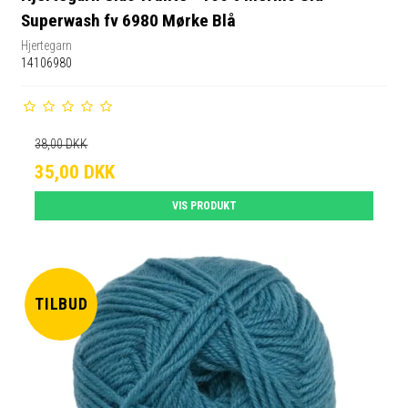
Superwash fv 6980 Mørke Blå
Hjertegarn
14106980
38,00 DKK
35,00 DKK
VIS PRODUKT
TILBUD