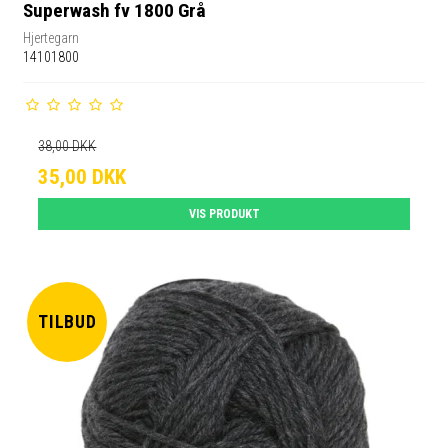
Superwash fv 1800 Grå
Hjertegarn
14101800
38,00 DKK
35,00 DKK
VIS PRODUKT
TILBUD