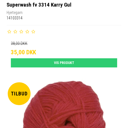
Superwash fv 3314 Karry Gul
Hjertegarn
14103314
38,00 DKK
35,00 DKK
VIS PRODUKT
TILBUD