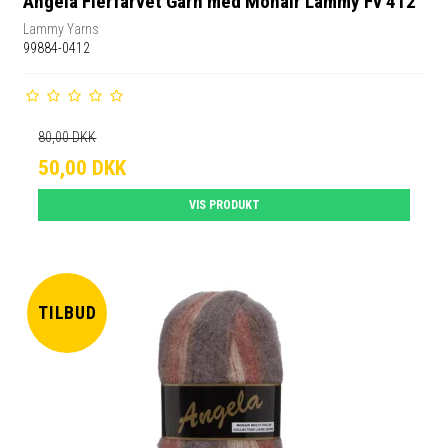
Angela Flerfarvet Garn med Mohair Lammy Fv 412
Lammy Yarns
99884-0412
80,00 DKK
50,00 DKK
VIS PRODUKT
TILBUD