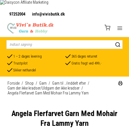
97252004
info@vivisbutik.dk
1 – 2 dages levering
365 dages returret
Trustpilot
Gratis fragt ved 499,-
Sikker nethandel
Forside
/
Shop
/
Garn
/
Garn til ../inddelt efter
/
Garn der ikke kradser/Uldgarn der ikke kradser
/
Angela Flerfarvet Garn Med Mohair Fra Lammy Yarn
Angela Flerfarvet Garn Med Mohair
Fra Lammy Yarn