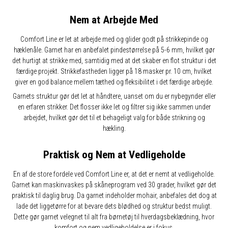
Nem at Arbejde Med
Comfort Line er let at arbejde med og glider godt på strikkepinde og
hæklenåle. Garnet har en anbefalet pindestørrelse på 5-6 mm, hvilket gør
det hurtigt at strikke med, samtidig med at det skaber en flot struktur i det
færdige projekt. Strikkefastheden ligger på 18 masker pr. 10 cm, hvilket
giver en god balance mellem tæthed og fleksibilitet i det færdige arbejde.
Garnets struktur gør det let at håndtere, uanset om du er nybegynder eller
en erfaren strikker. Det flosser ikke let og filtrer sig ikke sammen under
arbejdet, hvilket gør det til et behageligt valg for både strikning og
hækling.
Praktisk og Nem at Vedligeholde
En af de store fordele ved Comfort Line er, at det er nemt at vedligeholde.
Garnet kan maskinvaskes på skåneprogram ved 30 grader, hvilket gør det
praktisk til daglig brug. Da garnet indeholder mohair, anbefales det dog at
lade det liggetørre for at bevare dets blødhed og struktur bedst muligt.
Dette gør garnet velegnet til alt fra børnetøj til hverdagsbeklædning, hvor
komfort og nem vedligeholdelse er i fokus.