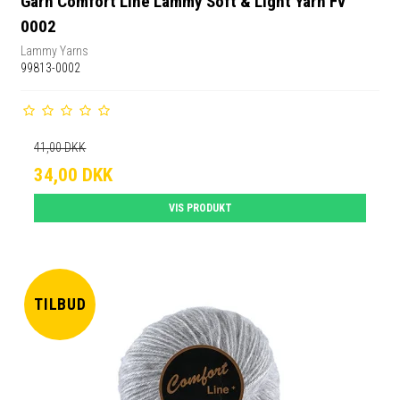
Garn Comfort Line Lammy Soft & Light Yarn Fv
0002
Lammy Yarns
99813-0002
41,00 DKK
34,00 DKK
VIS PRODUKT
TILBUD