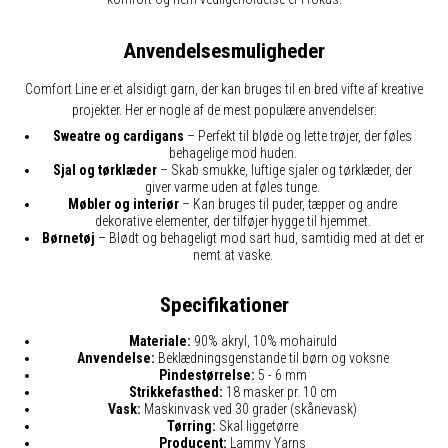
Anvendelsesmuligheder
Comfort Line er et alsidigt garn, der kan bruges til en bred vifte af kreative
projekter. Her er nogle af de mest populære anvendelser:
Sweatre og cardigans
– Perfekt til bløde og lette trøjer, der føles
behagelige mod huden.
Sjal og tørklæder
– Skab smukke, luftige sjaler og tørklæder, der
giver varme uden at føles tunge.
Møbler og interiør
– Kan bruges til puder, tæpper og andre
dekorative elementer, der tilføjer hygge til hjemmet.
Børnetøj
– Blødt og behageligt mod sart hud, samtidig med at det er
nemt at vaske.
Specifikationer
Materiale:
90% akryl, 10% mohairuld
Anvendelse:
Beklædningsgenstande til børn og voksne
Pindestørrelse:
5 - 6 mm
Strikkefasthed:
18 masker pr. 10 cm
Vask:
Maskinvask ved 30 grader (skånevask)
Tørring:
Skal liggetørre
Producent:
Lammy Yarns