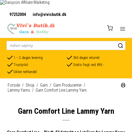
97252004
info@vivisbutik.dk
1 – 2 dages levering
365 dages returret
Trustpilot
Gratis fragt ved 499,-
Sikker nethandel
Forside
/
Shop
/
Garn
/
Garn Producenter
/
Lammy Yarns
/
Garn Comfort Line Lammy Yarn
Garn Comfort Line Lammy Yarn