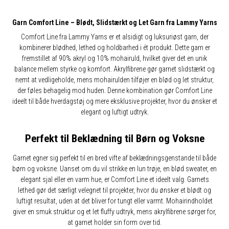
Garn Comfort Line – Blødt, Slidstærkt og Let Garn fra Lammy Yarns
Comfort Line fra Lammy Yarns er et alsidigt og luksuriøst garn, der
kombinerer blødhed, lethed og holdbarhed i ét produkt. Dette garn er
fremstillet af 90% akryl og 10% mohairuld, hvilket giver det en unik
balance mellem styrke og komfort. Akrylfibrene gør garnet slidstærkt og
nemt at vedligeholde, mens mohairulden tilføjer en blød og let struktur,
der føles behagelig mod huden. Denne kombination gør Comfort Line
ideelt til både hverdagstøj og mere eksklusive projekter, hvor du ønsker et
elegant og luftigt udtryk.
Perfekt til Beklædning til Børn og Voksne
Garnet egner sig perfekt til en bred vifte af beklædningsgenstande til både
børn og voksne. Uanset om du vil strikke en lun trøje, en blød sweater, en
elegant sjal eller en varm hue, er Comfort Line et ideelt valg. Garnets
lethed gør det særligt velegnet til projekter, hvor du ønsker et blødt og
luftigt resultat, uden at det bliver for tungt eller varmt. Mohairindholdet
giver en smuk struktur og et let fluffy udtryk, mens akrylfibrene sørger for,
at garnet holder sin form over tid.