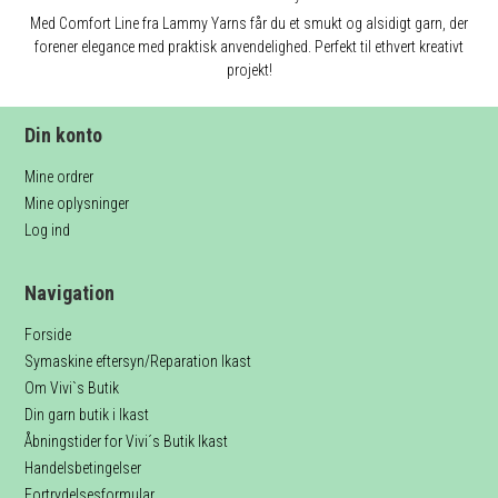
Med Comfort Line fra Lammy Yarns får du et smukt og alsidigt garn, der
forener elegance med praktisk anvendelighed. Perfekt til ethvert kreativt
projekt!
Din konto
Mine ordrer
Mine oplysninger
Log ind
Navigation
Forside
Symaskine eftersyn/Reparation Ikast
Om Vivi`s Butik
Din garn butik i Ikast
Åbningstider for Vivi´s Butik Ikast
Handelsbetingelser
Fortrydelsesformular