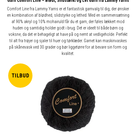
Garn Comfort Line – Blødt, Slidstærkt og Let Garn fra Lammy Yarns
Comfort Line fra Lammy Yarns er et fantastisk garnvalg til dig, der ønsker
en kombination af blødhed, slidstyrke og lethed. Med en sammensætning
af 90% akryl og 10% mohairuld får du et garn, der føles lækkert mod
huden og samtidig holder godt i brug. Det er ideelt til både børn og
voksne, da det er behageligt at have på og nemt at vedligeholde. Perfekt
til alt fra trøjer og sjaler til huer og tørklæder. Garnet kan maskinvaskes
på skånevask ved 30 grader og bør liggetørre for at bevare sin form og
kvalitet.
TILBUD