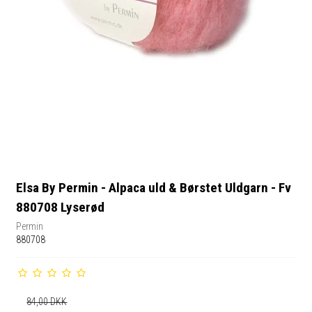
Elsa By Permin - Alpaca uld & Børstet Uldgarn - Fv
880708 Lyserød
Permin
880708
84,00 DKK