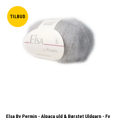
TILBUD
Elsa By Permin - Alpaca uld & Børstet Uldgarn - Fv