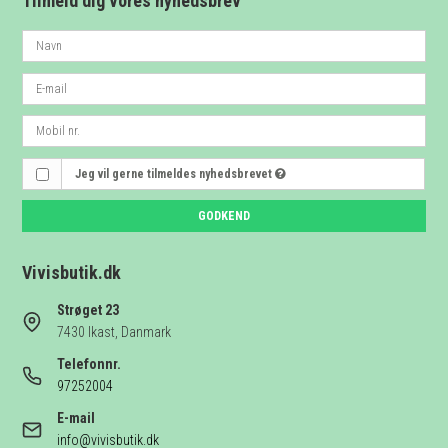
Tilmeld dig vores nyhedsbrev
Jeg vil gerne tilmeldes nyhedsbrevet
GODKEND
Vivisbutik.dk
Strøget 23
7430 Ikast, Danmark
Telefonnr.
97252004
E-mail
info@vivisbutik.dk