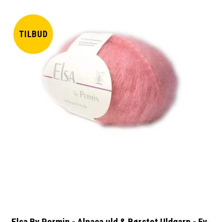
TILBUD
Elsa By Permin - Alpaca uld & Børstet Uldgarn - Fv