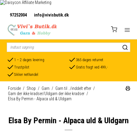
97252004
info@vivisbutik.dk
1 – 2 dages levering
365 dages returret
Trustpilot
Gratis fragt ved 499,-
Sikker nethandel
Forside
/
Shop
/
Garn
/
Garn til ../inddelt efter
/
Garn der ikke kradser/Uldgarn der ikke kradser
/
Elsa By Permin - Alpaca uld & Uldgarn
Elsa By Permin - Alpaca uld & Uldgarn