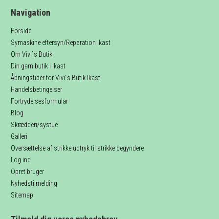
Navigation
Forside
Symaskine eftersyn/Reparation Ikast
Om Vivi`s Butik
Din garn butik i Ikast
Åbningstider for Vivi´s Butik Ikast
Handelsbetingelser
Fortrydelsesformular
Blog
Skrædderi/systue
Galleri
Oversættelse af strikke udtryk til strikke begyndere
Log ind
Opret bruger
Nyhedstilmelding
Sitemap