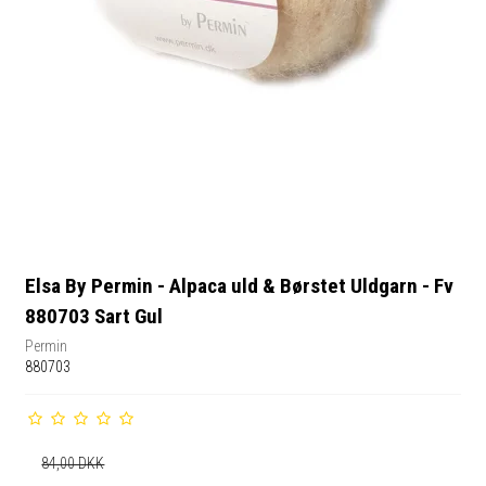
Elsa By Permin - Alpaca uld & Børstet Uldgarn - Fv
880703 Sart Gul
Permin
880703
84,00 DKK