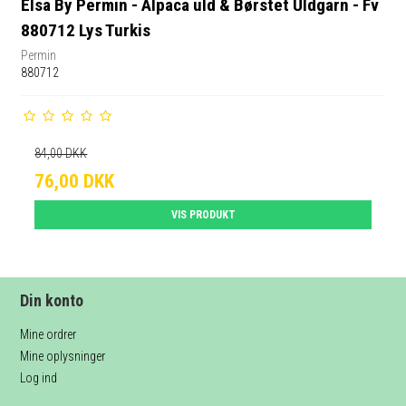
Elsa By Permin - Alpaca uld & Børstet Uldgarn - Fv
880712 Lys Turkis
Permin
880712
84,00 DKK
76,00 DKK
VIS PRODUKT
Din konto
Mine ordrer
Mine oplysninger
Log ind