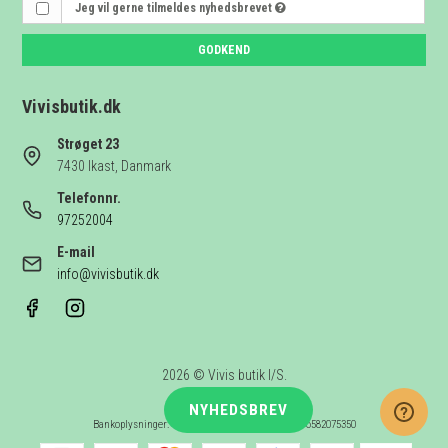
Jeg vil gerne tilmeldes nyhedsbrevet
GODKEND
Vivisbutik.dk
Strøget 23
7430 Ikast, Danmark
Telefonnr.
97252004
E-mail
info@vivisbutik.dk
2026 © Vivis butik I/S.
CVR-nummer: 41660686
NYHEDSBREV
Bankoplysninger: Vestjysk Bank konto nr 0871 - 6582075350