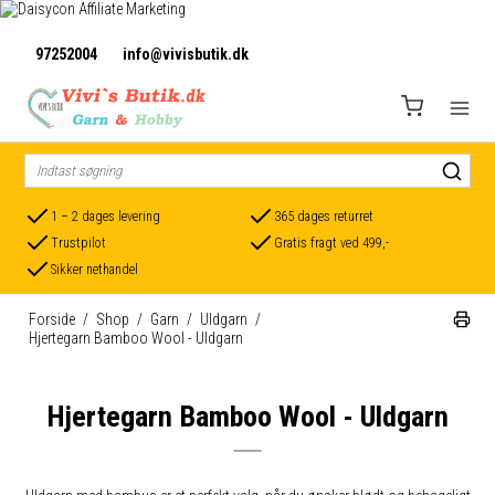
97252004
info@vivisbutik.dk
1 – 2 dages levering
365 dages returret
Trustpilot
Gratis fragt ved 499,-
Sikker nethandel
Forside
/
Shop
/
Garn
/
Uldgarn
/
Hjertegarn Bamboo Wool - Uldgarn
Hjertegarn Bamboo Wool - Uldgarn