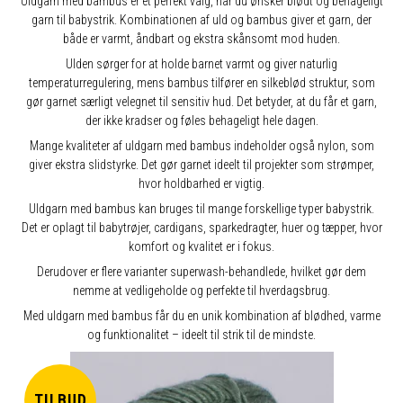
Uldgarn med bambus er et perfekt valg, når du ønsker blødt og behageligt
garn til babystrik. Kombinationen af uld og bambus giver et garn, der
både er varmt, åndbart og ekstra skånsomt mod huden.
Ulden sørger for at holde barnet varmt og giver naturlig
temperaturregulering, mens bambus tilfører en silkeblød struktur, som
gør garnet særligt velegnet til sensitiv hud. Det betyder, at du får et garn,
der ikke kradser og føles behageligt hele dagen.
Mange kvaliteter af uldgarn med bambus indeholder også nylon, som
giver ekstra slidstyrke. Det gør garnet ideelt til projekter som strømper,
hvor holdbarhed er vigtig.
Uldgarn med bambus kan bruges til mange forskellige typer babystrik.
Det er oplagt til babytrøjer, cardigans, sparkedragter, huer og tæpper, hvor
komfort og kvalitet er i fokus.
Derudover er flere varianter superwash-behandlede, hvilket gør dem
nemme at vedligeholde og perfekte til hverdagsbrug.
Med uldgarn med bambus får du en unik kombination af blødhed, varme
og funktionalitet – ideelt til strik til de mindste.
TILBUD