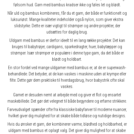
følsom hud. Garn med bambus kradser ikke og føles let og blødt.
Når uld og bambus kombineres, får du et garn, der både er funktionelt og
luksuriøst. Mange kvaliteter indeholder også nylon, som giver ekstra
slidstyrke. Dette er især vigtigt til strømper og andre projekter, der
udsættes for daglig brug.
Uldgarn med bambus er derfor ideelt til en lang række projekter. Det kan
bruges til babytrøjer, cardigans, sparkedragter, huer, babytæpper og
strømper. Især strømper er populære i denne type garn, da det både er
blødt og holdbart.
En stor fordel ved mange uldgarner med bambus er, at de er superwash-
behandlede. Det betyder, at de kan vaskes i maskine uden at krympe eller
filte. Dette gør dem praktiske til hverdagsbrug, hvor babystrik ofte skal
vaskes.
Garnet er desuden nemt at arbejde med og giver et flot og ensartet
maskebillede. Det gør det velegnet til både begyndere og erfarne strikkere.
Farveudvalget spænder ofte fra klassiske babyfarver til moderne nuancer,
hvilket giver dig mulighed for at skabe både tidløse og nutidige designs.
Hvis du ønsker et garn, der kombinerer varme, blødhed og holdbarhed, er
uldgarn med bambus et oplagt valg. Det giver dig mulighed for at skabe