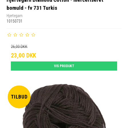
bomuld - fv 731 Turkis
Hjertegarn
10150731
26,00 DKK
23,00 DKK
VIS PRODUKT
TILBUD