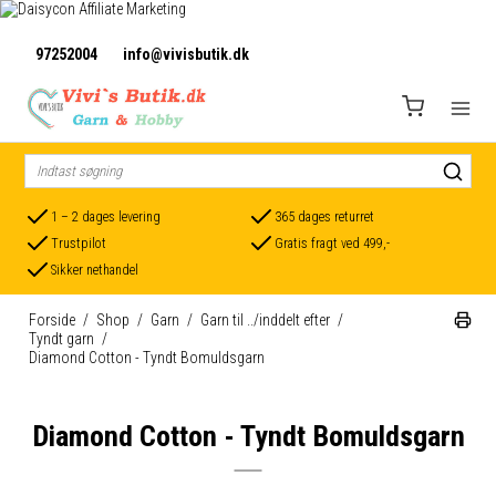
97252004
info@vivisbutik.dk
1 – 2 dages levering
365 dages returret
Trustpilot
Gratis fragt ved 499,-
Sikker nethandel
Forside
/
Shop
/
Garn
/
Garn til ../inddelt efter
/
Tyndt garn
/
Diamond Cotton - Tyndt Bomuldsgarn
Diamond Cotton - Tyndt Bomuldsgarn