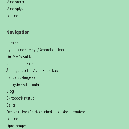
Mine ordrer
Mine oplysninger
Log ind
Navigation
Forside
Symaskine eftersyn/Reparation Ikast
Om Vivi`s Butik
Din garn butik i Ikast
Åbningstider for Vivi´s Butik Ikast
Handelsbetingelser
Fortrydelsesformular
Blog
Skrædderi/systue
Galleri
Oversættelse af strikke udtryk til strikke begyndere
Log ind
Opret bruger