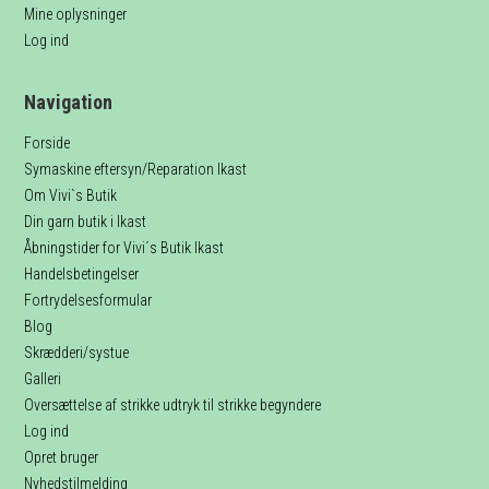
Mine oplysninger
Log ind
Navigation
Forside
Symaskine eftersyn/Reparation Ikast
Om Vivi`s Butik
Din garn butik i Ikast
Åbningstider for Vivi´s Butik Ikast
Handelsbetingelser
Fortrydelsesformular
Blog
Skrædderi/systue
Galleri
Oversættelse af strikke udtryk til strikke begyndere
Log ind
Opret bruger
Nyhedstilmelding