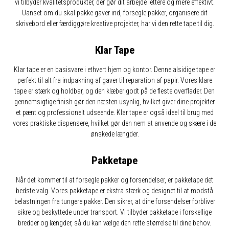
vi tilbyder kvalitetsprodukter, der gør dit arbejde lettere og mere effektivt.
Uanset om du skal pakke gaver ind, forsegle pakker, organisere dit
skrivebord eller færdiggøre kreative projekter, har vi den rette tape til dig.
Klar Tape
Klar tape er en basisvare i ethvert hjem og kontor. Denne alsidige tape er
perfekt til alt fra indpakning af gaver til reparation af papir. Vores klare
tape er stærk og holdbar, og den klæber godt på de fleste overflader. Den
gennemsigtige finish gør den næsten usynlig, hvilket giver dine projekter
et pænt og professionelt udseende. Klar tape er også ideel til brug med
vores praktiske dispensere, hvilket gør den nem at anvende og skære i de
ønskede længder.
Pakketape
Når det kommer til at forsegle pakker og forsendelser, er pakketape det
bedste valg. Vores pakketape er ekstra stærk og designet til at modstå
belastningen fra tungere pakker. Den sikrer, at dine forsendelser forbliver
sikre og beskyttede under transport. Vi tilbyder pakketape i forskellige
bredder og længder, så du kan vælge den rette størrelse til dine behov.