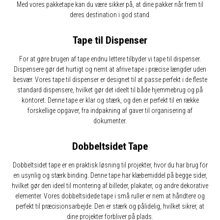
Med vores pakketape kan du være sikker på, at dine pakker når frem til
deres destination i god stand.
Tape til Dispenser
For at gøre brugen af tape endnu lettere tilbyder vi tape til dispenser.
Dispensere gør det hurtigt og nemt at afrive tape i præcise længder uden
besvær. Vores tape til dispenser er designet til at passe perfekt i de fleste
standard dispensere, hvilket gør det ideelt til både hjemmebrug og på
kontoret. Denne tape er klar og stærk, og den er perfekt til en række
forskellige opgaver, fra indpakning af gaver til organisering af
dokumenter.
Dobbeltsidet Tape
Dobbeltsidet tape er en praktisk løsning til projekter, hvor du har brug for
en usynlig og stærk binding. Denne tape har klæbemiddel på begge sider,
hvilket gør den ideel til montering af billeder, plakater, og andre dekorative
elementer. Vores dobbeltsidede tape i små ruller er nem at håndtere og
perfekt til præcisionsarbejde. Den er stærk og pålidelig, hvilket sikrer, at
dine projekter forbliver på plads.