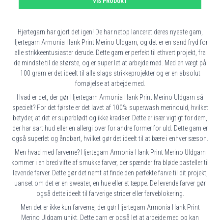
VIS PRODUKT
Hjertegarn har gjort det igen! De har netop lanceret deres nyeste garn,
Hjertegarn Armonia Hank Print Merino Uldgarn, og det er en sand fryd for
alle strikkeentusiaster derude. Dette garn er perfekt til ethvert projekt, fra
de mindste til de største, og er super let at arbejde med. Med en vægt på
100 gram er det ideelt til alle slags strikkeprojekter og er en absolut
fornøjelse at arbejde med.
Hvad er det, der gør Hjertegarn Armonia Hank Print Merino Uldgarn så
specielt? For det første er det lavet af 100% superwash merinould, hvilket
betyder, at det er superblødt og ikke kradser. Dette er især vigtigt for dem,
der har sart hud eller en allergi over for andre former for uld. Dette garn er
også superlet og åndbart, hvilket gør det ideelt til at bære i enhver sæson.
Men hvad med farverne? Hjertegarn Armonia Hank Print Merino Uldgarn
kommer i en bred vifte af smukke farver, der spænder fra bløde pasteller til
levende farver. Dette gør det nemt at finde den perfekte farve til dit projekt,
uanset om det er en sweater, en hue eller et tæppe. De levende farver gør
også dette ideelt til farverige striber eller farveblokering.
Men det er ikke kun farverne, der gør Hjertegarn Armonia Hank Print
Merino Uldgarn unikt. Dette garn er også let at arbejde med og kan