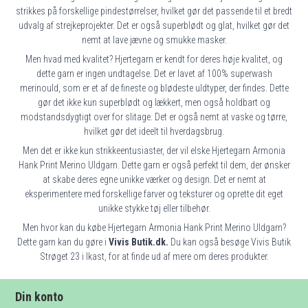
strikkes på forskellige pindestørrelser, hvilket gør det passende til et bredt
udvalg af strejkeprojekter. Det er også superblødt og glat, hvilket gør det
nemt at lave jævne og smukke masker.
Men hvad med kvalitet? Hjertegarn er kendt for deres høje kvalitet, og
dette garn er ingen undtagelse. Det er lavet af 100% superwash
merinould, som er et af de fineste og blødeste uldtyper, der findes. Dette
gør det ikke kun superblødt og lækkert, men også holdbart og
modstandsdygtigt over for slitage. Det er også nemt at vaske og tørre,
hvilket gør det ideelt til hverdagsbrug.
Men det er ikke kun strikkeentusiaster, der vil elske Hjertegarn Armonia
Hank Print Merino Uldgarn. Dette garn er også perfekt til dem, der ønsker
at skabe deres egne unikke værker og design. Det er nemt at
eksperimentere med forskellige farver og teksturer og oprette dit eget
unikke stykke tøj eller tilbehør.
Men hvor kan du købe Hjertegarn Armonia Hank Print Merino Uldgarn?
Dette garn kan du gøre i
Vivis Butik.dk.
Du kan også besøge Vivis Butik
Strøget 23 i Ikast, for at finde ud af mere om deres produkter.
Din konto