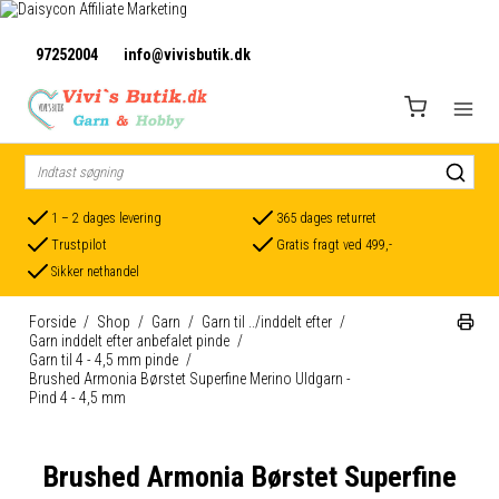
97252004
info@vivisbutik.dk
1 – 2 dages levering
365 dages returret
Trustpilot
Gratis fragt ved 499,-
Sikker nethandel
Forside
/
Shop
/
Garn
/
Garn til ../inddelt efter
/
Garn inddelt efter anbefalet pinde
/
Garn til 4 - 4,5 mm pinde
/
Brushed Armonia Børstet Superfine Merino Uldgarn -
Pind 4 - 4,5 mm
Brushed Armonia Børstet Superfine