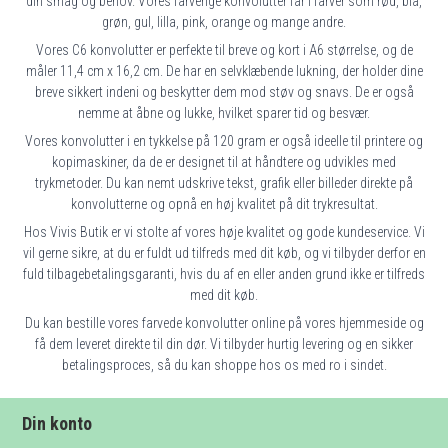
din smag og behov. Vores farverige konvolutter får i farver som rød, blå,
grøn, gul, lilla, pink, orange og mange andre.
Vores C6 konvolutter er perfekte til breve og kort i A6 størrelse, og de
måler 11,4 cm x 16,2 cm. De har en selvklæbende lukning, der holder dine
breve sikkert indeni og beskytter dem mod støv og snavs. De er også
nemme at åbne og lukke, hvilket sparer tid og besvær.
Vores konvolutter i en tykkelse på 120 gram er også ideelle til printere og
kopimaskiner, da de er designet til at håndtere og udvikles med
trykmetoder. Du kan nemt udskrive tekst, grafik eller billeder direkte på
konvolutterne og opnå en høj kvalitet på dit trykresultat.
Hos Vivis Butik er vi stolte af vores høje kvalitet og gode kundeservice. Vi
vil gerne sikre, at du er fuldt ud tilfreds med dit køb, og vi tilbyder derfor en
fuld tilbagebetalingsgaranti, hvis du af en eller anden grund ikke er tilfreds
med dit køb.
Du kan bestille vores farvede konvolutter online på vores hjemmeside og
få dem leveret direkte til din dør. Vi tilbyder hurtig levering og en sikker
betalingsproces, så du kan shoppe hos os med ro i sindet.
Din konto