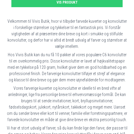
VIS PRODUKT
Velkommen til Vivis Butik, hvor vi tilbyder farvede kuverter og konvolutter
i forskellige størrelser og tykkelser til en fantastisk pris. Vi forstår
vigtigheden af ​​at præsentere dine breve og kort i smukke og stilfulde
konvolutter, og derfor har vi altid et bredt udvalg af farver og størrelser at
vælge imellem.
Hos Vivis Butik kan du nu få 10 pakker af vores populære C6 konvolutter
til en overkommelig pris. Disse konvolutter er lavet af højkvalitetspapir
med en tykkelse på 120 gram, hvilket giver dem en god holdbarhed og en
professionel finish. De farverige konvolutter tilføjer et strejf af elegance
og klasse til dine breve og gør dem mere iøjnefaldende for modtageren.
Vores farverige kuverter og konvolutter er ideelle til en bred vifte af
anledninger, lige fra personlige breve til erhvervsmæssige formål. De kan
bruges til at sende invitationer, kort, bryllupsinvitationer,
fødselsdagskort, julekort, nytårskort, takkekort og meget mere. Uanset
om du sender breve eller kort til venner, familie eller forretningspartnere, er
farvede konvolutter en måde at give dine breve en ekstra personlig touch.
Vi har et stort udvalg af farver, så du kan finde lige den farve, der passer til