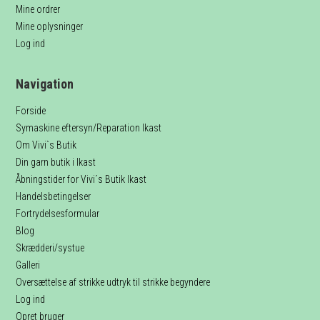
Mine ordrer
Mine oplysninger
Log ind
Navigation
Forside
Symaskine eftersyn/Reparation Ikast
Om Vivi`s Butik
Din garn butik i Ikast
Åbningstider for Vivi´s Butik Ikast
Handelsbetingelser
Fortrydelsesformular
Blog
Skrædderi/systue
Galleri
Oversættelse af strikke udtryk til strikke begyndere
Log ind
Opret bruger