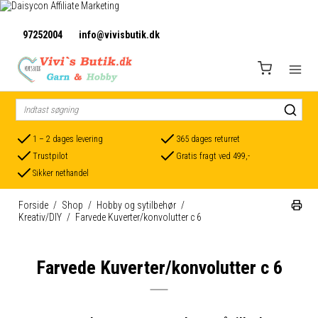
97252004
info@vivisbutik.dk
1 – 2 dages levering
365 dages returret
Trustpilot
Gratis fragt ved 499,-
Sikker nethandel
Forside
/
Shop
/
Hobby og sytilbehør
/
Kreativ/DIY
/
Farvede Kuverter/konvolutter c 6
Farvede Kuverter/konvolutter c 6