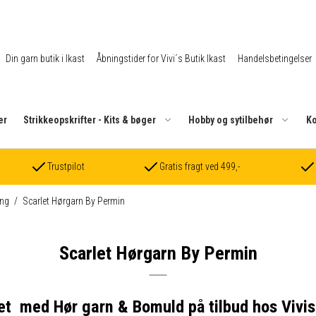
Din garn butik i Ikast
Åbningstider for Vivi´s Butik Ikast
Handelsbetingelser
er
Strikkeopskrifter - Kits & bøger
Hobby og sytilbehør
Ko
Trustpilot
Gratis fragt ved 499,-
ng
/
Scarlet Hørgarn By Permin
Scarlet Hørgarn By Permin
et med Hør garn & Bomuld på tilbud hos Vivis