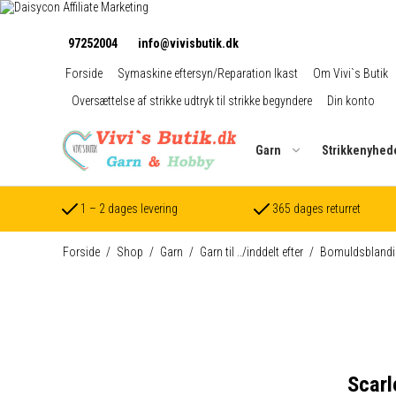
97252004
info@vivisbutik.dk
Forside
Symaskine eftersyn/Reparation Ikast
Om Vivi`s Butik
Oversættelse af strikke udtryk til strikke begyndere
Din konto
Garn
Strikkenyhed
1 – 2 dages levering
365 dages returret
Forside
/
Shop
/
Garn
/
Garn til ../inddelt efter
/
Bomuldsblandi
Scarl