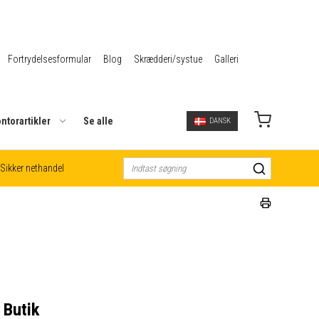
Fortrydelsesformular
Blog
Skrædderi/systue
Galleri
ntorartikler
Se alle
DANSK
Sikker nethandel
 Butik