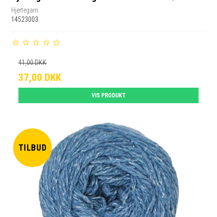
Hjertegarn
14523003
41,00 DKK
37,00 DKK
VIS PRODUKT
TILBUD