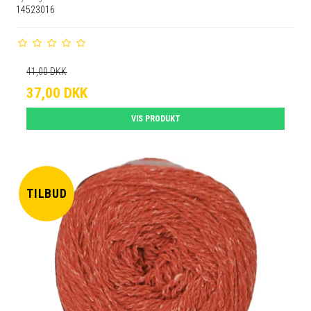
14523016
41,00 DKK
37,00 DKK
VIS PRODUKT
TILBUD