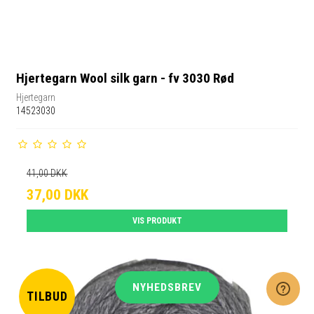
Hjertegarn Wool silk garn - fv 3030 Rød
Hjertegarn
14523030
41,00 DKK
37,00 DKK
VIS PRODUKT
NYHEDSBREV
TILBUD