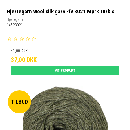
Hjertegarn Wool silk garn -fv 3021 Mørk Turkis
Hjertegarn
14523021
41,00 DKK
37,00 DKK
VIS PRODUKT
TILBUD