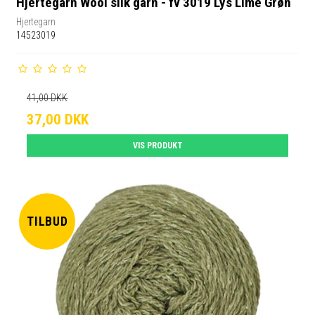
Hjertegarn Wool silk garn - fv 3019 Lys Lime Grøn
Hjertegarn
14523019
41,00 DKK
37,00 DKK
VIS PRODUKT
TILBUD