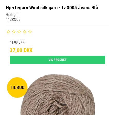
Hjertegarn Wool silk garn - fv 3005 Jeans Blå
Hjertegarn
14523005
41,00 DKK
37,00 DKK
VIS PRODUKT
TILBUD