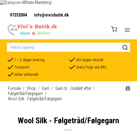
97252004
info@vivisbutik.dk
1 – 2 dages levering
365 dages returret
Trustpilot
Gratis fragt ved 499,-
Sikker nethandel
Forside
/
Shop
/
Garn
/
Garn til ../inddelt efter
/
Følgetråd/Følgegarn
/
Wool Silk - Følgetråd/Følgegarn
Wool Silk - Følgetråd/Følgegarn