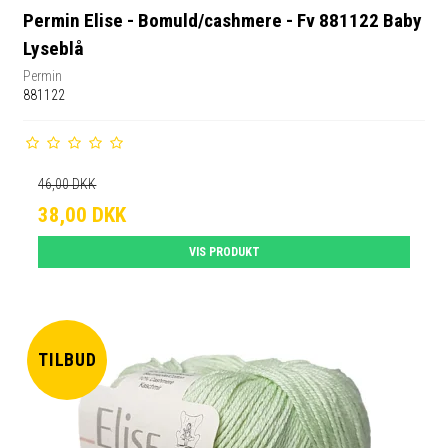
Permin Elise - Bomuld/cashmere - Fv 881122 Baby
Lyseblå
Permin
881122
46,00 DKK
38,00 DKK
VIS PRODUKT
TILBUD