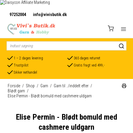
97252004
info@vivisbutik.dk
1 – 2 dages levering
365 dages returret
Trustpilot
Gratis fragt ved 499,-
Sikker nethandel
Forside
/
Shop
/
Garn
/
Garn til ../inddelt efter
/
Blødt garn
/
Elise Permin - Blødt bomuld med cashmere uldgarn
Elise Permin - Blødt bomuld med
cashmere uldgarn