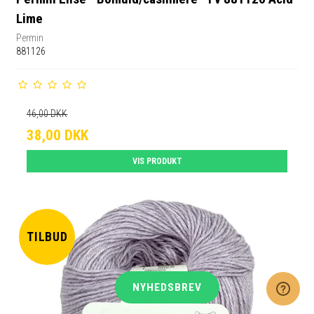
Lime
Permin
881126
46,00 DKK
38,00 DKK
VIS PRODUKT
TILBUD
NYHEDSBREV