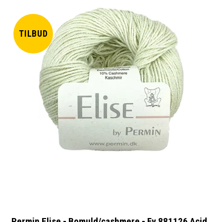
TILBUD
Permin Elise - Bomuld/cashmere - Fv 881126 Acid