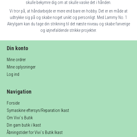
skulle bekymre dig om at skulle vaske det i hånden.
Vi tror på, at håndarbejde er mere end bare en hobby. Det er en måde at
udtrykke sig på og skabe noget unikt og personligt. Med Lammy No. 1
Akrylgarn kan du tage din strikning til det næste niveau og skabe farverige
og iøjnefaldende strikke projekter.
Din konto
Mine ordrer
Mine oplysninger
Log ind
Navigation
Forside
Symaskine eftersyn/Reparation Ikast
Om Vivi`s Butik
Din garn butik i Ikast
Åbningstider for Vivi´s Butik Ikast