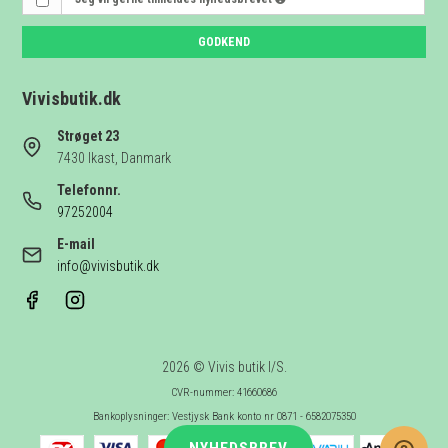
GODKEND
Vivisbutik.dk
Strøget 23
7430 Ikast, Danmark
Telefonnr.
97252004
E-mail
info@vivisbutik.dk
2026 © Vivis butik I/S.
CVR-nummer: 41660686
Bankoplysninger: Vestjysk Bank konto nr 0871 - 6582075350
NYHEDSBREV