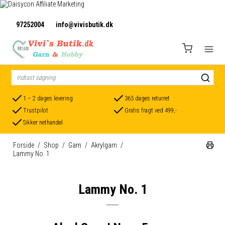
97252004
info@vivisbutik.dk
1 – 2 dages levering
365 dages returret
Trustpilot
Gratis fragt ved 499,-
Sikker nethandel
Forside
/
Shop
/
Garn
/
Akrylgarn
/
Lammy No. 1
Lammy No. 1