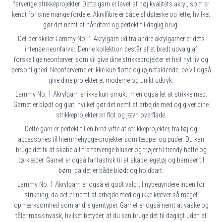
farverige strikkeprojekter. Dette garn er lavet af høj kvalitets akryl, som er
kendt for sine mange fordele. Akrylfibre er både slidstærke og lette, hvilket
gør det nemt at håndtere og perfekt til daglig brug.
Det der skiller Lammy No. 1 Akrylgarn ud fra andre akrylgarner er dets
intense neonfarver. Denne kollektion består af et bredt udvalg af
forskellige neonfarver, som vil give dine strikkeprojekter et helt nyt liv og
personlighed. Neonfarverne er ikke kun flotte og iøjnefaldende, de vil også
give dine projekter et moderne og unikt udtryk.
Lammy No. 1 Akrylgarn er ikke kun smukt, men også let at strikke med.
Garnet er blødt og glat, hvilket gør det nemt at arbejde med og giver dine
strikkeprojekter en flot og jævn overflade.
Dette garn er perfekt til en bred vifte af strikkeprojekter, fra tøj og
accessories til hjemmehygge-projekter som tæpper og puder. Du kan
bruge det til at skabe alt fra farverige bluser og trøjer til trendy hatte og
tørklæder. Garnet er også fantastisk til at skabe legetøj og bamser til
børn, da det er både blødt og holdbart.
Lammy No. 1 Akrylgarn er også et godt valg til nybegyndere inden for
strikning, da det er nemt at arbejde med og ikke kræver så meget
opmærksomhed som andre garntyper. Garnet er også nemt at vaske og
tåler maskinvask, hvilket betyder, at du kan bruge det til dagligt uden at